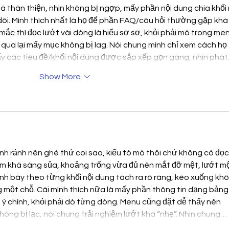
á thân thiện, nhìn không bị ngợp, mấy phần nội dung chia khối 
i. Mình thích nhất là họ để phần FAQ/câu hỏi thường gặp khá l
mắc thì đọc lướt vài dòng là hiểu sơ sơ, khỏi phải mò trong men
 qua lại mấy mục không bị lag. Nói chung mình chỉ xem cách họ 
thấy các tiêu đề/khối nội dung được sắp xếp gọn gàng, nhìn phá
Show More
h rảnh nên ghé thử coi sao, kiểu tò mò thôi chứ không có đọc
àm khá sáng sủa, khoảng trống vừa đủ nên mắt đỡ mệt, lướt mộ
trình bày theo từng khối nội dung tách ra rõ ràng, kéo xuống kh
 một chỗ. Cái mình thích nữa là mấy phần thông tin dạng bảng
ểu ý chính, khỏi phải dò từng dòng. Menu cũng đặt dễ thấy nên 
hông bị lạc, nói chung trải nghiệm lướt khá “nhẹ”. Nhìn chung…