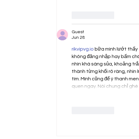
Like
Reply
Guest
Jun 28
rikvipvg.io
 bữa mình lướt thấy 
không đăng nhập hay bấm chơi 
nhìn khá sáng sủa, khoảng trắ
thành từng khối rõ ràng, nhìn 
tìm. Mình cũng để ý thanh men
quen ngay. Nói chung chỉ gh
Like
Reply