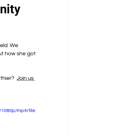
nity
ield. We 
ut how she got 
hier?  
Join us 
1080p/mp4/file.