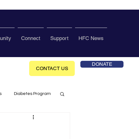
nity
Connect
Support
HFC News
DONATE
CONTACT US
s
Diabetes Program
ol Health Ce enter