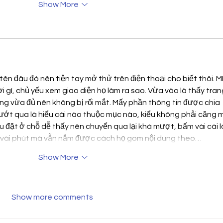
Show More
tên đâu đó nên tiện tay mở thử trên điện thoại cho biết thôi. M
gì, chủ yếu xem giao diện họ làm ra sao. Vừa vào là thấy tran
ng vừa đủ nên không bị rối mắt. Mấy phần thông tin được chia 
lướt qua là hiểu cái nào thuộc mục nào, kiểu không phải căng 
u đặt ở chỗ dễ thấy nên chuyển qua lại khá mượt, bấm vài cái l
é vài phút mà vẫn nắm được cách họ gom nội dung theo…
Show More
Show more comments