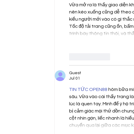
Vừa mở ra là thấy giao diện kh
nên kéo xuống cũng dễ theo dõ
kiểu người mới vào có gì thắc 
Tốc độ tải trang cũng ổn, bấm
trình bày thông tin thôi, và 
Like
Reply
Guest
Jul 01
TIN TỨC OPEN88
 hôm bữa mìn
sâu. Vừa vào cái thấy trang l
lúc là quen tay. Mình để ý họ 
bị cảm giác mọi thứ dồn chung
cột nhìn gọn, liếc nhanh là hi
chuyển qua lại giữa các mục k