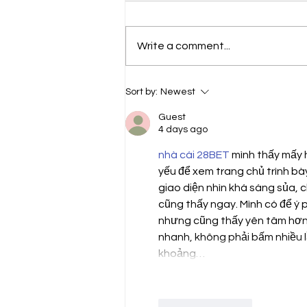
Write a comment...
That Experience Changed Me
Sort by:
Newest
Forever’: Tania’s
HealthFinders Story
Guest
4 days ago
nhà cái 28BET
 mình thấy mấy 
yếu để xem trang chủ trình bà
giao diện nhìn khá sáng sủa, ch
cũng thấy ngay. Mình có để ý p
nhưng cũng thấy yên tâm hơn 
nhanh, không phải bấm nhiều lầ
khoảng…
Like
Reply