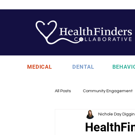
MEDICAL
DENTAL
BEHAVI
All Posts
Community Engagement
Nichole Day Diggin
Health Updates
Uncategori
HealthFin