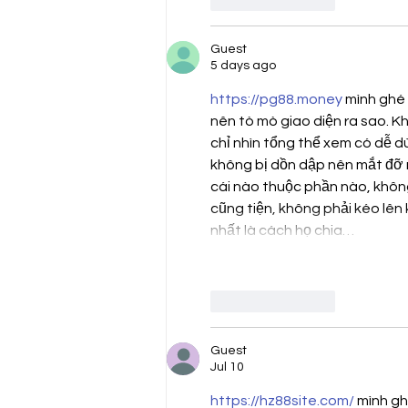
Guest
5 days ago
https://pg88.money
 mình ghé 
nên tò mò giao diện ra sao. K
chỉ nhìn tổng thể xem có dễ d
không bị dồn dập nên mắt đỡ mệ
cái nào thuộc phần nào, khôn
cũng tiện, không phải kéo lên
nhất là cách họ chia…
Like
Reply
Guest
Jul 10
https://hz88site.com/
 mình gh