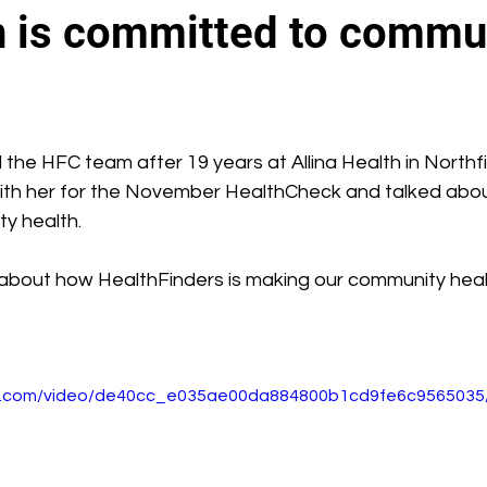
n is committed to commu
d the HFC team after 19 years at Allina Health in Northf
ith her for the November HealthCheck and talked abo
ty health.
about how HealthFinders is making our community healt
tic.com/video/de40cc_e035ae00da884800b1cd9fe6c9565035/