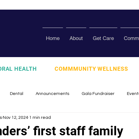
Home
About
Get Care
Commu
ORAL HEALTH
COMMMUNITY WELLNESS
Dental
Announcements
Gala Fundraiser
Event
s
Nov 12, 2024
1 min read
zed
Pura Vida Program
Awards and Recognition
Scho
ders’ first staff family