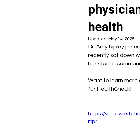
School Health Center
physicia
health
Updated:
May 14, 2025
Dr. Amy Ripley joine
recently sat down w
her start in communi
Want to learn more 
for HealthCheck
!
https://video.wixsta
mp4