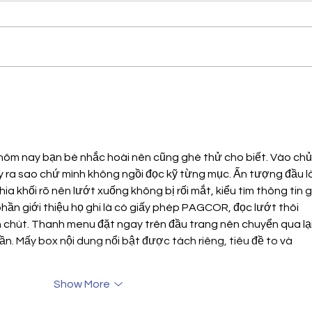
Heal
Why School-Based Health
Centers Matter: Reflections
from Washington, D.C.
hôm nay bạn bè nhắc hoài nên cũng ghé thử cho biết. Vào chủ
y ra sao chứ mình không ngồi đọc kỹ từng mục. Ấn tượng đầu là
ia khối rõ nên lướt xuống không bị rối mắt, kiểu tìm thông tin gì
hần giới thiệu họ ghi là có giấy phép PAGCOR, đọc lướt thôi 
chút. Thanh menu đặt ngay trên đầu trang nên chuyển qua lại
n. Mấy box nội dung nổi bật được tách riêng, tiêu đề to và 
Show More