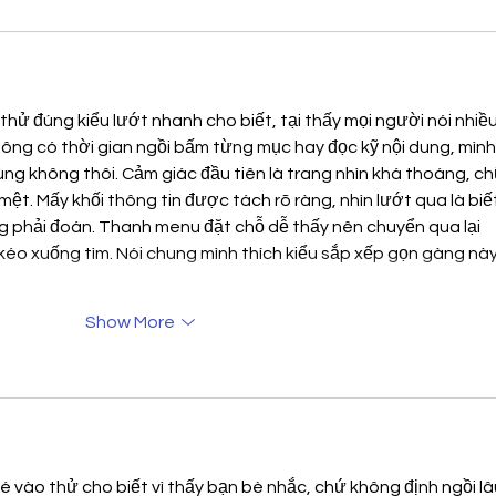
thử đúng kiểu lướt nhanh cho biết, tại thấy mọi người nói nhiều
hông có thời gian ngồi bấm từng mục hay đọc kỹ nội dung, mình
ùng không thôi. Cảm giác đầu tiên là trang nhìn khá thoáng, ch
t. Mấy khối thông tin được tách rõ ràng, nhìn lướt qua là biết
g phải đoán. Thanh menu đặt chỗ dễ thấy nên chuyển qua lại 
 kéo xuống tìm. Nói chung mình thích kiểu sắp xếp gọn gàng này
Show More
é vào thử cho biết vì thấy bạn bè nhắc, chứ không định ngồi lâu